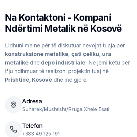
Na Kontaktoni - Kompani
Ndërtimi Metalik në Kosovë
Lidhuni me ne për të diskutuar nevojat tuaja për
konstruksione metalike
,
çati çeliku
,
ura
metalike
dhe
depo industriale
. Ne jemi këtu për
t'ju ndihmuar të realizoni projektin tuaj në
Prishtinë, Kosovë
dhe më gjerë.
Adresa
Suharek/Mushtisht/Rruga Xhele Esati
Telefon
+383 49 125 191