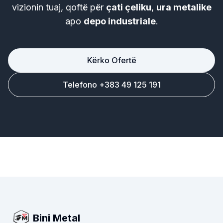
vizionin tuaj, qoftë për
çati çeliku
,
ura metalike
apo
depo industriale
.
Kërko Ofertë
Telefono +383 49 125 191
Bini Metal