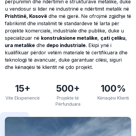
përpunimin dhe ndërtimin e strukturave metalike, duke
u vendosur si lider në industrinë e ndërtimit metalik në
Prishtinë, Kosovë
dhe më gjerë. Ne ofrojmë zgjidhje të
fabrikimit dhe instalimit të standardeve të larta për
projekte komerciale, industriale dhe publike, duke u
specializuar në
konstruksione metalike
,
çati çeliku
,
ura metalike
dhe
depo industriale
. Ekipi ynë i
kualifikuar përdor vetëm materiale të certifikuara dhe
teknologji të avancuar, duke garantuar cilësi, siguri
dhe kënaqësi të klientit në çdo projekt.
15
+
500
+
100
%
Vite Eksperiencë
Projekte të
Kënaqësi Klienti
Përfunduara